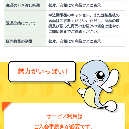
商品の引き渡し時期
都度、会報にて商品ごとに表示
申込期限後のキャンセル、または納品後の
返品はご容赦ください。ただし、商品の破
返品交換について
損及び誤った商品のお届けの場合は速やか
に弊団体までご連絡ください。
販売数量の制限
都度、会報にて商品ごとに表示
サービス利用は
ご
入
会
手
続
き
が
必
要
です。