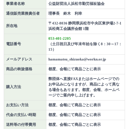
事業者名称
公益財団法人浜松市勤労福祉協会
通信販売業務責任者
理事長 鈴木 利幸
〒432-8036 静岡県浜松市中央区東伊場2-7-1
所在地
浜松商工会議所会館 1階
053-401-2205
電話番号
（土日祝日及び年末年始を除く8：30～17：
15）
メールアドレス
hamamatsu_shizuoka@workn.or.jp
商品の斡旋価格
都度、会報にて商品ごとに表示
弊団体へ直接FAXまたはホームページでの
お申込みになりますが、商品によって異な
購入方法
る場合もあります。都度、会報、ホームペ
ージでご案内申し上げます。
お支払い方法
都度、会報にて商品ごとに表示
代金の支払い時期
都度、会報にて商品ごとに表示
送料等の付帯費用
都度、会報にて商品ごとに表示