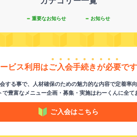
カテゴリー一覧
重要なお知らせ
お知らせ
ービス利用は
ご
入
会
手
続
き
が
必
要
で
会する事で、人材確保のための魅力的な内容で定着率
トで豊富なメニュー企画・募集・実施はわーくんに全て
ご入会はこちら