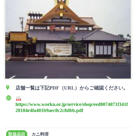
店舗一覧は下記PDF（URL）からご確認ください。
https://www.workn.or.jp/service/shop/eed8074871f341f
28104e4fa401b9aec8c2c8dbb.pdf
取扱品目
カニ料理