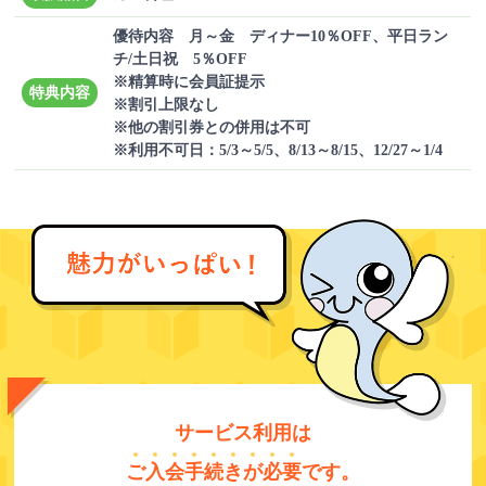
優待内容 月～金 ディナー10％OFF、平日ラン
チ/土日祝 5％OFF
※精算時に会員証提示
特典内容
※割引上限なし
※他の割引券との併用は不可
※利用不可日：5/3～5/5、8/13～8/15、12/27～1/4
サービス利用は
ご
入
会
手
続
き
が
必
要
です。