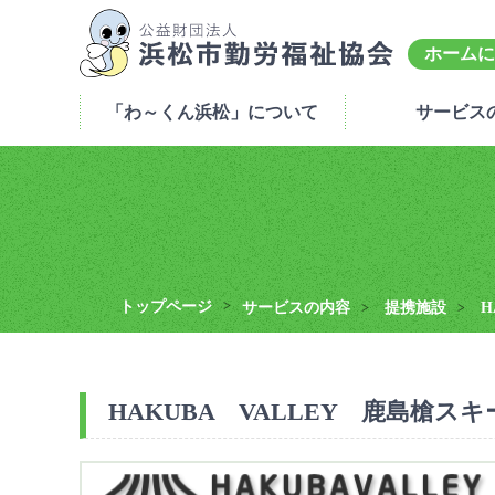
ホームに
「わ～くん浜松」について
サービス
トップページ
>
サービスの内容
提携施設
H
>
>
HAKUBA VALLEY 鹿島槍スキ