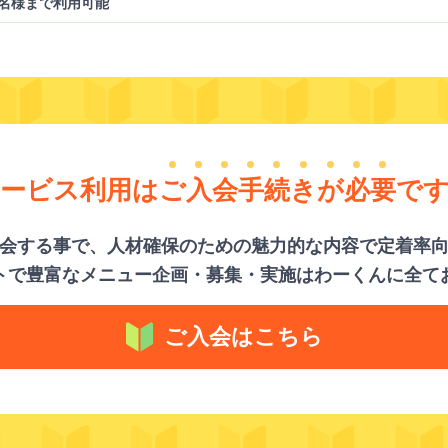
5名様まで利用可能
ービス利用は
ご
入
会
手
続
き
が
必
要
で
会する事で、人材確保のための魅力的な内容で定着率
トで豊富なメニュー企画・募集・実施はわーくんに全て
ご入会はこちら