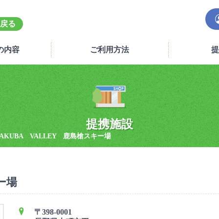
戻る
の内容
ご利用方法
提
提携施設
AKUBA VALLEY 鹿島槍スキー場
ー場
〒398-0001