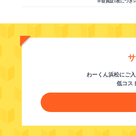
※会員証1枚につき
サ
わーくん浜松にご入
低コス