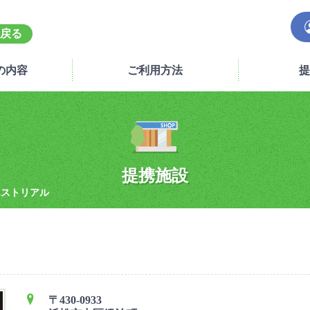
戻る
の内容
ご利用方法
提
提携施設
エストリアル
〒430-0933