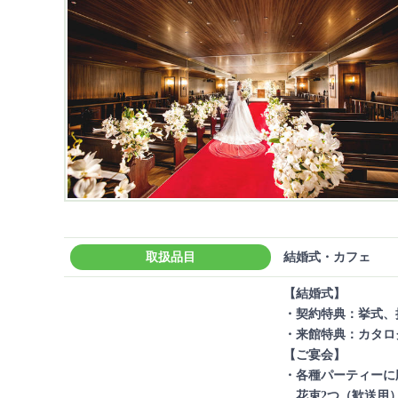
取扱品目
結婚式・カフェ
【結婚式】
・契約特典：挙式、
・来館特典：カタロ
【ご宴会】
・各種パーティーに
花束2つ（歓送用）