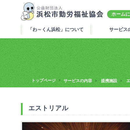
ホームに
「わ～くん浜松」について
サービス
トップページ
>
サービスの内容
提携施設
>
>
エストリアル