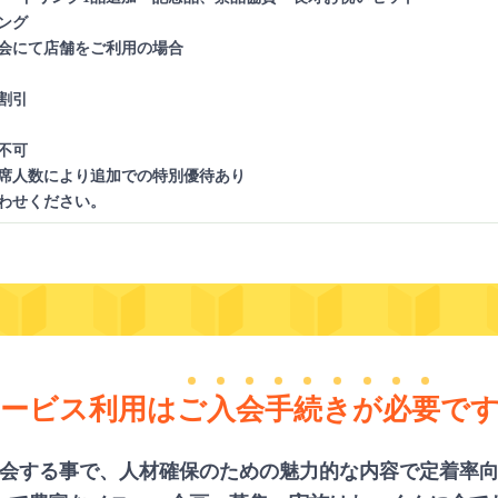
ング
会にて店舗をご利用の場合
割引
不可
席人数により追加での特別優待あり
わせください。
ービス利用は
ご
入
会
手
続
き
が
必
要
で
会する事で、人材確保のための魅力的な内容で定着率