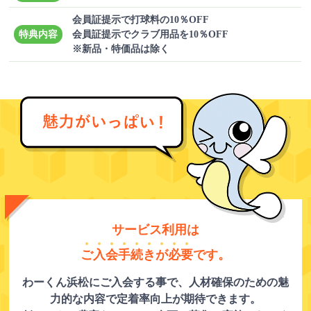
会員証提示で打球料の10％OFF
特典内容
会員証提示でクラブ用品を10％OFF
※新品・特価品は除く
サービス利用は
ご
入
会
手
続
き
が
必
要
です。
わーくん浜松にご入会する事で、人材確保のための魅
力的な内容で定着率向上が期待できます。