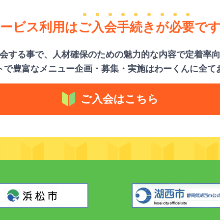
ービス利用は
ご
入
会
手
続
き
が
必
要
で
会する事で、人材確保のための魅力的な内容で定着率
トで豊富なメニュー企画・募集・実施はわーくんに全て
ご入会はこちら